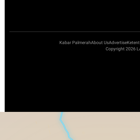
Kabar Palmerah
About Us
Advertise
Keten
Copyright 2026 L