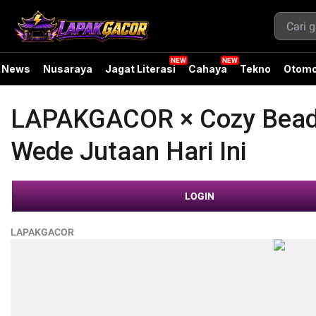
News
Nusaraya
Jagat Literasi
Cahaya
Tekno
Otomo
LAPAKGACOR × Cozy Beads 
Wede Jutaan Hari Ini
LOGIN
LAPAKGACOR