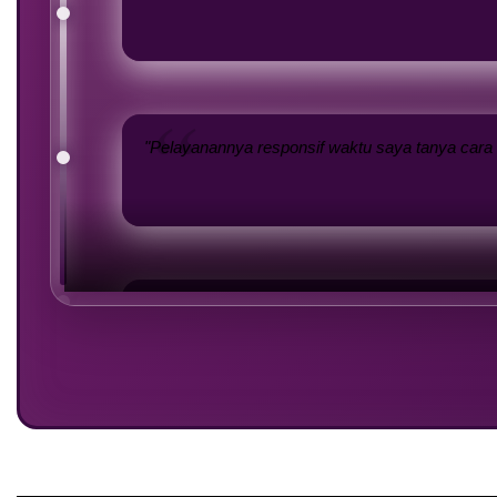
"Yang bikin nyaman itu tampilan pilihannya rapi, 
"Pelayanannya responsif waktu saya tanya cara mu
"Prosesnya terasa ringkas dari daftar sampai si